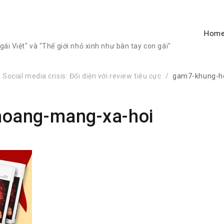
Hom
ái Việt" và "Thế giới nhỏ xinh như bàn tay con gái"
ocial media crisis: Đối diện với review tiêu cực
gam7-khung-h
oang-mang-xa-hoi