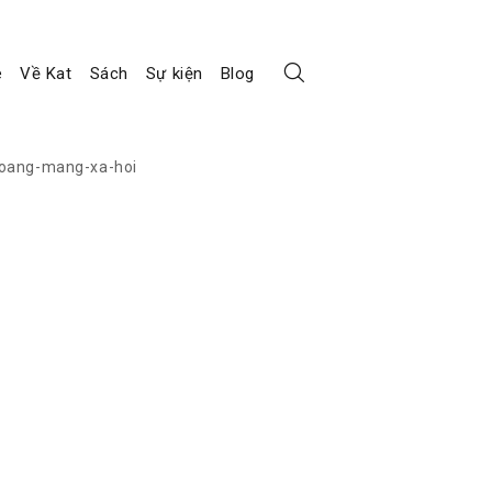
e
Về Kat
Sách
Sự kiện
Blog
oang-mang-xa-hoi