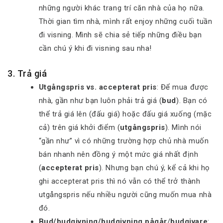
những người khác trang trí căn nhà của họ nữa.
Thời gian tìm nhà, mình rất enjoy những cuối tuần
đi visning. Mình sẽ chia sẻ tiếp những điều bạn
cần chú ý khi đi visning sau nha!
3. Trả giá
Utgångspris vs. accepterat pris
: Để mua được
nhà, gần như bạn luôn phải trả giá (
bud
). Bạn có
thể trả giá lên (đấu giá) hoặc đấu giá xuống (mặc
cả) trên giá khởi điểm (
utgångspris
). Mình nói
“gần như” vì có những trường hợp chủ nhà muốn
bán nhanh nên đồng ý một mức giá nhất định
(
accepterat pris
). Nhưng bạn chú ý, kể cả khi họ
ghi accepterat pris thì nó vẫn có thể trở thành
utgångspris nếu nhiều người cũng muốn mua nhà
đó.
Bud/budgivning/budgivning pågår
/
budgivare
: