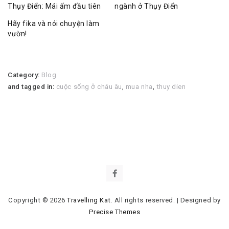
Thụy Điển: Mái ấm đầu tiên
ngành ở Thụy Điển
Hãy fika và nói chuyện làm
vườn!
Category:
Blog
and tagged in:
cuộc sống ở châu âu
,
mua nha
,
thuy dien
Copyright © 2026
Travelling Kat
. All rights reserved.
|
Designed by
Precise Themes