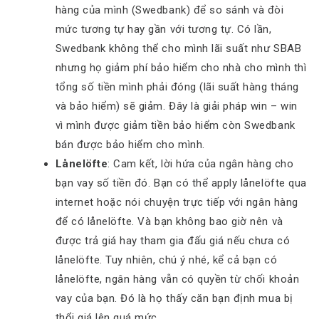
hàng của mình (Swedbank) để so sánh và đòi
mức tương tự hay gần với tương tự. Có lần,
Swedbank không thể cho mình lãi suất như SBAB
nhưng họ giảm phí bảo hiểm cho nhà cho mình thì
tổng số tiền mình phải đóng (lãi suất hàng tháng
và bảo hiểm) sẽ giảm. Đây là giải pháp win – win
vì mình được giảm tiền bảo hiểm còn Swedbank
bán được bảo hiểm cho mình.
Lånelöfte
: Cam kết, lời hứa của ngân hàng cho
bạn vay số tiền đó. Bạn có thể apply lånelöfte qua
internet hoặc nói chuyện trực tiếp với ngân hàng
để có lånelöfte. Và bạn không bao giờ nên và
được trả giá hay tham gia đấu giá nếu chưa có
lånelöfte. Tuy nhiên, chú ý nhé, kể cả bạn có
lånelöfte, ngân hàng vẫn có quyền từ chối khoản
vay của bạn. Đó là họ thấy căn bạn định mua bị
thổi giá lên quá mức.