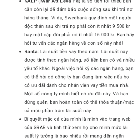
KALP
(
Kvar Att Leva På
)
là số tiền tối thiểu bạn
cần còn lại để đảm bảo cuộc sống sau khi trả nợ
hàng tháng. Ví dụ, Swedbank quy định một người
độc thân sau khi trả nợ phải còn ít nhất 9 500 kr
hay một cặp đôi phải có ít nhất 16 000 kr. Bạn hãy
hỏi tư vấn các ngân hàng về con số này nhé!
Ränta:
Lãi suất tiền vay theo năm. Lãi suất này
được tính theo ngân hàng, số tiền bạn có và nhiều
yếu tố khác. Ngoài việc hỏi kỹ các ngân hàng, bạn
có thể hỏi có công ty bạn đang làm việc nếu họ
có ưu đãi dành cho nhân viên vay tiền mua nhà.
Một số công ty mình biết có ưu đãi này. Và bạn
đừng quên, bạn hoàn toàn có thể thỏa thuận/mặc
cả mức phần trăm lãi suất này.
Bí quyết mặc cả của mình là mình vào trang web
của
SBAB
và tính thử xem họ cho mình mức lãi
suất lý tưởng là bao nhiêu rồi mang đến ngân