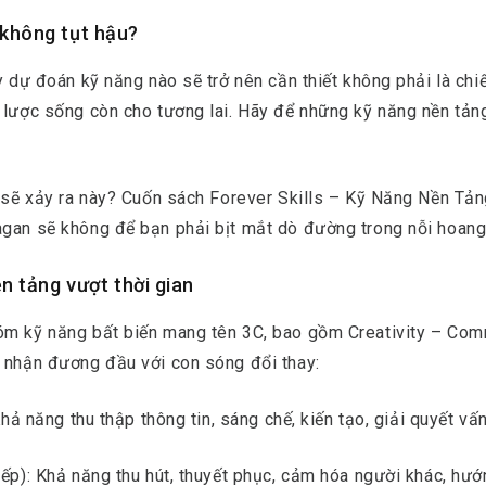
 không tụt hậu?
ay dự đoán kỹ năng nào sẽ trở nên cần thiết không phải là ch
 lược sống còn cho tương lai. Hãy để những kỹ năng nền tảng
ếu sẽ xảy ra này? Cuốn sách Forever Skills – Kỹ Năng Nền Tả
agan sẽ không để bạn phải bịt mắt dò đường trong nỗi hoang
ền tảng vượt thời gian
óm kỹ năng bất biến mang tên 3C, bao gồm Creativity – Com
p nhận đương đầu với con sóng đổi thay:
Khả năng thu thập thông tin, sáng chế, kiến tạo, giải quyết vấ
iếp): Khả năng thu hút, thuyết phục, cảm hóa người khác, hướ